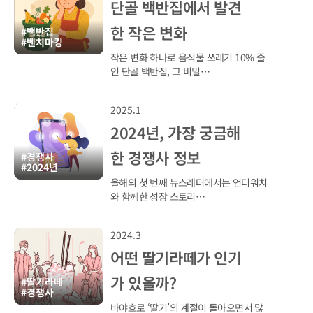
단골 백반집에서 발견
한 작은 변화
#백반집
#벤치마킹
작은 변화 하나로 음식물 쓰레기 10% 줄
인 단골 백반집, 그 비밀…
2025.1
2024년, 가장 궁금해
한 경쟁사 정보
#경쟁사
#2024년
올해의 첫 번째 뉴스레터에서는 언더워치
와 함께한 성장 스토리…
2024.3
어떤 딸기라떼가 인기
가 있을까?
#딸기라떼
#경쟁사
바야흐로 ‘딸기’의 계절이 돌아오면서 많