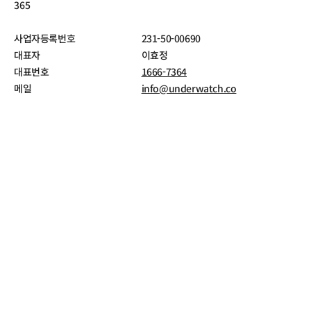
365
사업자등록번호
231-50-00690
대표자
이효정
대표번호
1666-7364
메일
info@underwatch.co
통신판매업신고번호
제 2022-서울영등포-1614호
개인정보보호책임자
이효정
호스팅제공자
코스모스팜 소프트웨어
이용약관
개인정보처리방침
©2021 언더워치(UNDERWATCH)