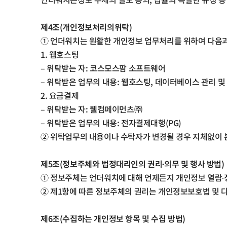
제
4
조
(
개인정보처리의위탁
)
①
언더워치는 원활한 개인정보 업무처리를 위하여 다음
1.
웹호스팅
–
위탁받는 자
:
코스모스팜 소프트웨어
–
위탁받은 업무의 내용
:
웹호스팅
,
데이터베이스 관리 및
2.
요금결제
–
위탁받는 자
:
웰컴페이먼츠㈜
–
위탁받은 업무의 내용
:
전자결제대행
(PG)
②
위탁업무의 내용이나 수탁자가 변경될 경우 지체없이 
제
5
조
(
정보주체와 법정대리인의 권리
∙의무 및 행사 방법
)
①
정보주체는 언더워치에 대해 언제든지 개인정보 열람∙정
② 제
1
항에 따른 정보주체의 권리는 개인정보보호법 및 
제
6
조
(
수집하는 개인정보 항목 및 수집 방법
)