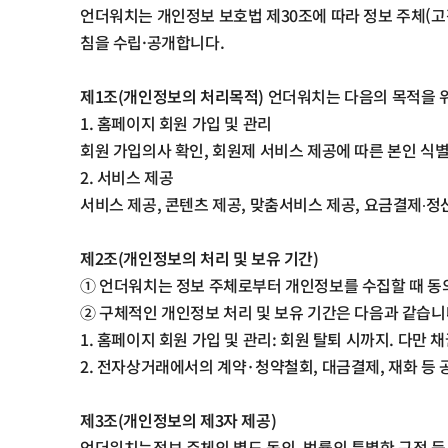
언더워치는 개인정보 보호법 제30조에 따라 정보 주체(고
침을 수립·공개합니다.
제
1
조
(
개인정보의 처리목적
)
언더워치는 다음의 목적을 
1.
홈페이지 회원 가입 및 관리
회원 가입의사 확인
,
회원제 서비스 제공에 따른 본인 식별
2.
서비스 제공
서비스 제공
,
콘텐츠 제공
,
맞춤서비스 제공
,
요금결제∙정
제
2
조
(
개인정보의 처리 및 보유 기간
)
①
언더워치는 정보 주체로부터 개인정보를 수집할 때 동
②
구체적인 개인정보 처리 및 보유 기간은 다음과 같습
1.
홈페이지 회원 가입 및 관리
:
회원 탈퇴 시까지
.
다만 채
2.
전자상거래에서의 계약
·
청약철회
,
대금결제
,
재화 등
제
3
조
(
개인정보의 제
3
자 제공
)
언더워치는정보 주체의 별도 동의
,
법률의 특별한 규정 등