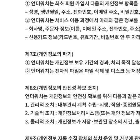
①
언더워치는 최초 회원 가입시 다음의 개인정보 항목을
–
성명
,
생년월일
,
주소
,
전화번호
,
이메일 주소
,
비밀번호
②
언더워치는 서비스 이용 과정에서 아래와 같은 정보를
–
회사명
,
주문자 정보
(
이름
,
이메일 주소
,
전화번호
,
주소
–
신용카드 정보
(
카드번호
,
유효기간
,
비밀번호 앞 두 자리
제
7
조
(
개인정보의 파기
)
①
언더워치는 개인정보 보유 기간의 경과
,
처리 목적 달
②
언더워치는 전자적 파일은 파일 삭제 및 디스크 등 저
제
8
조
(
개인정보의 안전성 확보 조치
)
언더워치는 개인정보의 안전성 확보를 위해 다음과 같은 
1.
관리적 조치
:
내부관리 계획 수립
·
시행
,
직원
·
종업원등
2.
기술적 조치
:
개인정보처리시스템
(
또는 개인 정보가 
3.
물리적 조치
:
개인정보가 저장
·
보관된 장소의 시건
,
출
제
9
조
(
개인정보 자동 수집 장치의 설치
∙
운영 및 거부에 관