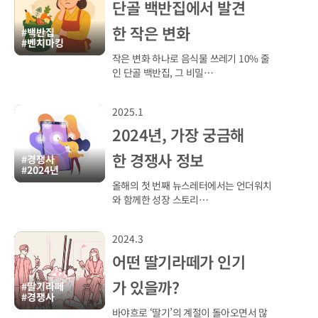
단골 백반집에서 발견
한 작은 변화
#백반집
#벤치마킹
작은 변화 하나로 음식물 쓰레기 10% 줄
인 단골 백반집, 그 비밀…
2025.1
2024년, 가장 궁금해
한 경쟁사 정보
#경쟁사
#2024년
올해의 첫 번째 뉴스레터에서는 언더워치
와 함께한 성장 스토리…
2024.3
어떤 딸기라떼가 인기
가 있을까?
#딸기라떼
#경쟁사
바야흐로 ‘딸기’의 계절이 돌아오면서 많